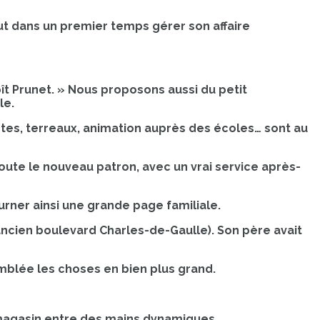
eut dans un premier temps gérer son affaire
t Prunet. » Nous proposons aussi du petit
le.
antes, terreaux, animation auprès des écoles… sont au
oute le nouveau patron, avec un vrai service après-
rner ainsi une grande page familiale.
(ancien boulevard Charles-de-Gaulle). Son père avait
’emblée les choses en bien plus grand.
 magasin entre des mains dynamiques.