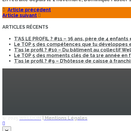
Article précédent
Article suivant
ARTICLES RÉCENTS
T’AS LE PROFIL ? #11 – 36 ans, père de 4 enfants e
Le TOP 5 des compétences que tu développes en
T’as le profil ? #10 – Du bâtiment au collectif W
Le TOP 5 des moments clés de ta 1re année en 
T’as le profil ? #9 – D’hôtesse de caisse à fran
© 2025
WELDOM
| Mentions Légales