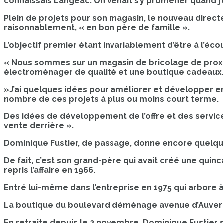
connaissais Langeac. On venait s’y promener quand j’éta
Plein de projets pour son magasin, le nouveau directe
raisonnablement, « en bon père de famille ».
L’objectif premier étant invariablement d’être à l’écou
« Nous sommes sur un magasin de bricolage de proxim
électroménager de qualité et une boutique cadeaux. 
»J’ai quelques idées pour améliorer et développer enc
nombre de ces projets à plus ou moins court terme.
Des idées de développement de l’offre et des servi
vente derrière ».
Dominique Fustier, de passage, donne encore quelques
De fait, c’est son grand-père qui avait créé une quinc
repris l’affaire en 1966.
Entré lui-même dans l’entreprise en 1975 qui arbore à 
La boutique du boulevard déménage avenue d’Auverg
En retraite depuis le 2 novembre, Dominique Fustier