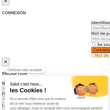
×
CONNEXION
Identifian
Mot de p
Se sou
Connexi
Mot de 
×
INSCRIPTION
Nom et Prénom OU Nom de l'Entreprise
First name
Last name