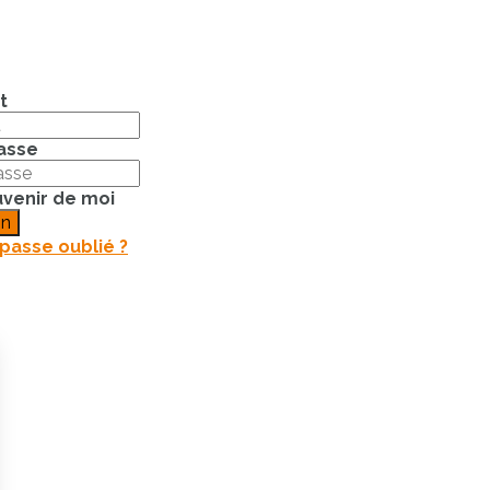
t
asse
venir de moi
on
passe oublié ?