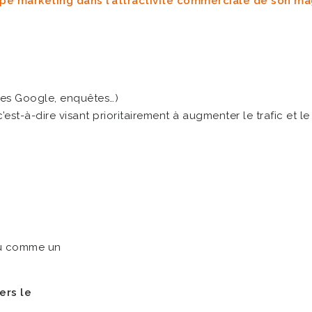
 marketing dans l’attractivité commerciale de son maga
otes Google, enquêtes…)
’est-à-dire visant prioritairement à augmenter le trafic et le
écu comme un
ers le