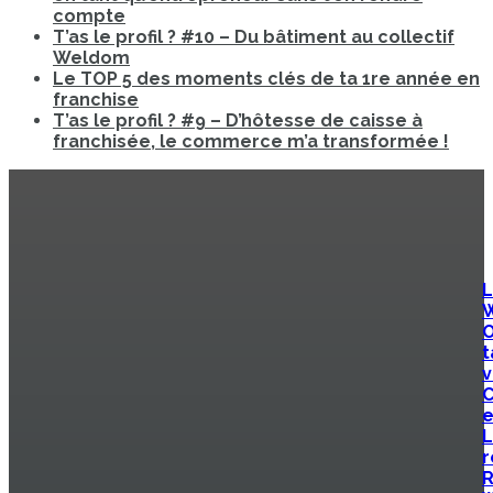
compte
T’as le profil ? #10 – Du bâtiment au collectif
Weldom
Le TOP 5 des moments clés de ta 1re année en
franchise
T’as le profil ? #9 – D’hôtesse de caisse à
franchisée, le commerce m’a transformée !
L
O
t
v
e
L
r
R