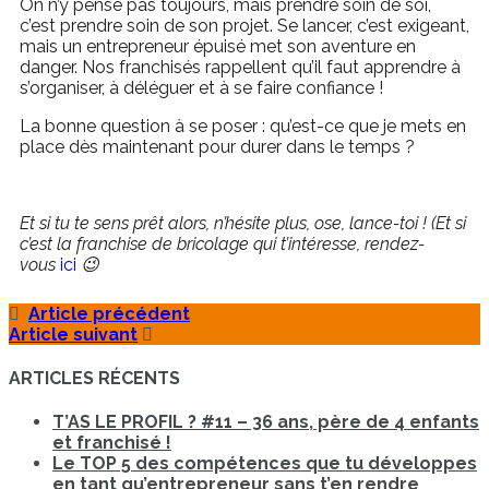
On n’y pense pas toujours, mais prendre soin de soi,
c’est prendre soin de son projet. Se lancer, c’est exigeant,
mais un entrepreneur épuisé met son aventure en
danger. Nos franchisés rappellent qu’il faut apprendre à
s’organiser, à déléguer et à se faire confiance !
La bonne question à se poser : qu’est-ce que je mets en
place dès maintenant pour durer dans le temps ?
Et si tu te sens prêt alors, n’hésite plus, ose, lance-toi ! (Et si
c’est la franchise de bricolage qui t’intéresse, rendez-
vous
ici
😉
Article précédent
Article suivant
ARTICLES RÉCENTS
T’AS LE PROFIL ? #11 – 36 ans, père de 4 enfants
et franchisé !
Le TOP 5 des compétences que tu développes
en tant qu’entrepreneur sans t’en rendre