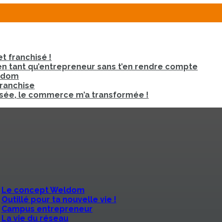
t franchisé !
 tant qu’entrepreneur sans t’en rendre compte
eldom
franchise
chisée, le commerce m’a transformée !
Le concept Weldom
Outillé pour ta nouvelle vie !
Campus entrepreneur
La vie du réseau