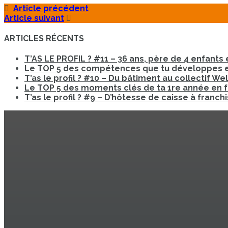
Article précédent
Article suivant
ARTICLES RÉCENTS
T’AS LE PROFIL ? #11 – 36 ans, père de 4 enfants e
Le TOP 5 des compétences que tu développes en
T’as le profil ? #10 – Du bâtiment au collectif W
Le TOP 5 des moments clés de ta 1re année en 
T’as le profil ? #9 – D’hôtesse de caisse à fran