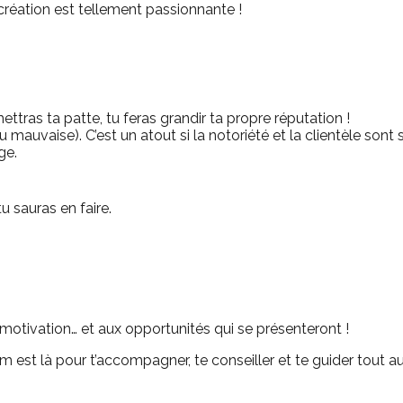
a création est tellement passionnante !
ttras ta patte, tu feras grandir ta propre réputation !
mauvaise). C’est un atout si la notoriété et la clientèle sont s
ge.
 sauras en faire.
a motivation… et aux opportunités qui se présenteront !
m est là pour t’accompagner, te conseiller et te guider tout a