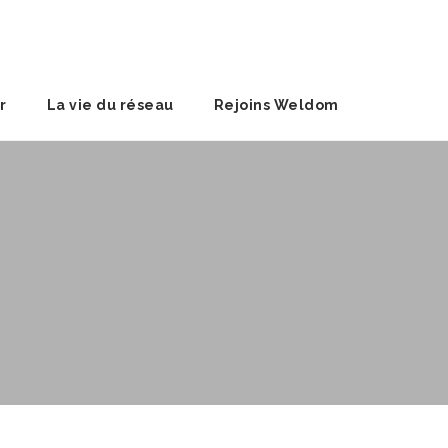
r
La vie du réseau
Rejoins Weldom